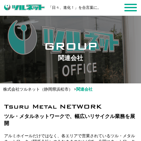
「日々、進化！」を合言葉に。
group
関連会社
株式会社ツルネット（静岡県浜松市）
>
関連会社
Tsuru Metal NETWORK
ツル・メタルネットワークで、幅広いリサイクル業務を展
開
アルミホイールだけではなく、各エリアで営業されているツル・メタル